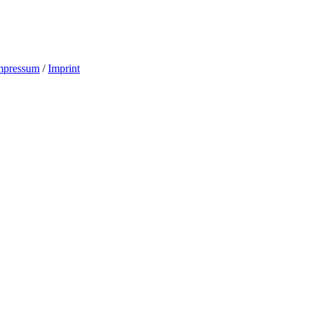
mpressum
/
Imprint